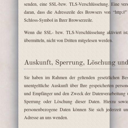
senden, eine SSL-bzw. TLS-Verschlüsselung. Eine vers
daran, dass die Adresszeile des Browsers von “http://
Schloss-Symbol in Ihrer Browserzeile.
Wenn die SSL- bzw. TLS-Verschlüsselung aktiviert ist
übermitteln, nicht von Dritten mitgelesen werden.
Auskunft, Sperrung, Löschung und
Sie haben im Rahmen der geltenden gesetzlichen Bes
unentgeltliche Auskunft über Ihre gespeicherten pers
und Empfänger und den Zweck der Datenverarbeitung un
Sperrung oder Löschung dieser Daten. Hierzu sow
personenbezogene Daten können Sie sich jederzeit u
Adresse an uns wenden.