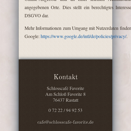
angegebenen Orte. Dies stellt ein berechtigtes Interes
DSGVO dar.
Mehr Informationen zum Umgang mit Nutzerdaten finden 
Google:
https://www.google.de/intl/de/policies/privacy/
.
Kontakt
Schlosscafé Favorite
Am Schloß Favorite 8
76437 Rastatt
0 72 22 / 94 92 53
cafe@schlosscafe-favorite.de