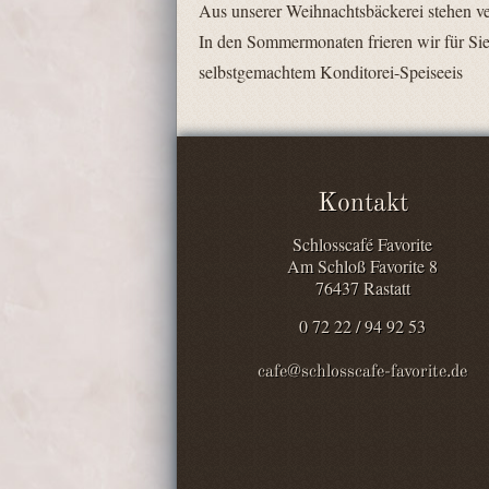
Aus unserer Weihnachtsbäckerei stehen v
In den Sommermonaten frieren wir für Si
selbstgemachtem Konditorei-Speiseeis
Kontakt
Schlosscafé Favorite
Am Schloß Favorite 8
76437 Rastatt
0 72 22 / 94 92 53
cafe@schlosscafe-favorite.de